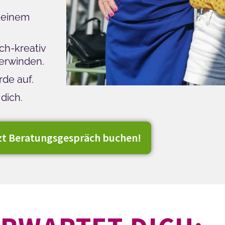
 deinem
ch-kreativ
erwinden.
rde auf.
dich.
zt Beratungsgespräch buchen!