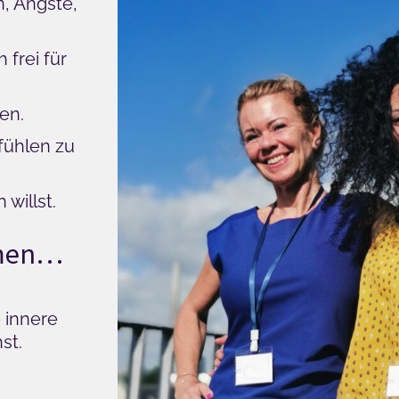
n, Ängste,
frei für
en.
efühlen zu
 willst.
hmen…
 innere
st.