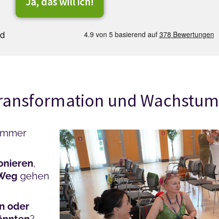
Ja, das will ich!
 Transformation und Wachstu
 immer
ionieren
,
 Weg
gehen
in oder