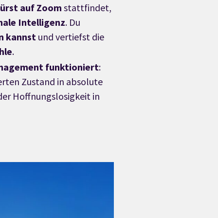
 Fürst auf Zoom
stattfindet,
ale Intelligenz
. Du
n kannst
und vertiefst die
hle
.
anagement funktioniert
:
erten Zustand in absolute
der Hoffnungslosigkeit in