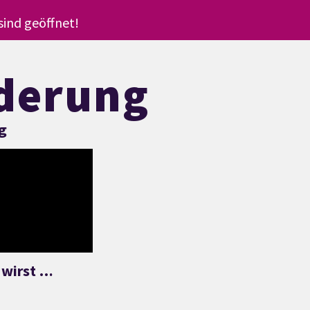
ind geöffnet!
nderung
g
 wirst …