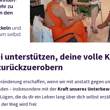
önnten
?
hr zu
an den
ckeln
und
um selbst
 unterstützen, deine volle K
zurückzuerobern
ränderung erschaffen, wenn wir mit anstatt gegen uns
nden – insbesondere mit der
Kraft unseres Unterbew
ügen, die du dir ein Leben lang über dich selbst erzäh
der Weg wird frei: