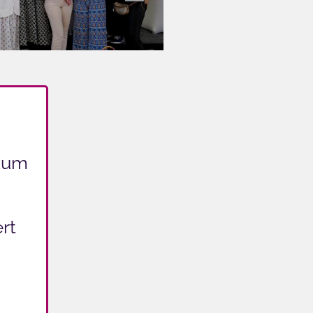
ikum
rt