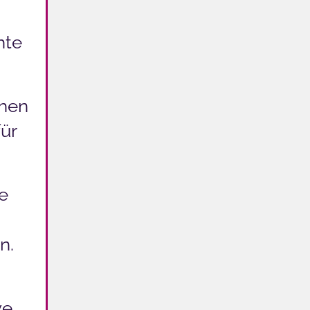
hte
chen
ür
e
n.
ve