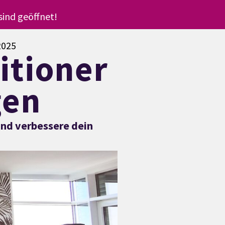
ind geöffnet!
 2025
itioner
gen
 und verbessere dein