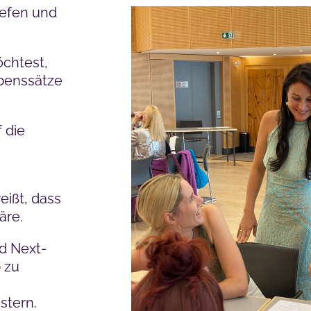
iefen und
chtest,
ubenssätze
 die
eißt, dass
äre.
nd Next-
 zu
stern.