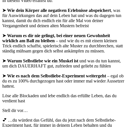
In diesem Video erfährst du:
➤ Wie dein Körper alle negativen Erlebnisse abspeichert
, was
für Auswirkungen das auf dein Leben hat und was du dagegen tun
kannst, damit du dich endlich ein für alle Mal von deiner
Vergangenheit und deinen alten Mustern befreist
➤ Warum es dir nie gelingt, bei einer neuen Gewohnheit
wirklich am Ball zu bleiben
–
und wie du es mit einem kleinen
Trick endlich schaffst, spielerisch alte Muster zu durchbrechen, statt
ständig mühsam gegen dich selbst ankämpfen zu müssen.
➤ Warum Selbstliebe wie ein Muskel ist
und was du tun kannst,
um dich DAUERHAFT gut, zufrieden und geliebt zu fühlen
➤ Wie es nach dem Selbstliebe-Experiment weitergeht
– egal ob
du es zu 100% durchgezogen hast oder immer mal wieder Aussetzer
hattest.
Löse alle Blockaden und lebe endlich das erfüllte Leben, das du
verdient hast
Stell dir vor…
💕 …du würdest das Gefühl, das du jetzt nach dem Selbstliebe-
Experiment hast, für immer in deinem Leben behalten und du