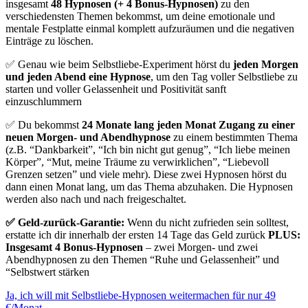
insgesamt
48 Hypnosen (+ 4 Bonus-Hypnosen)
zu den
verschiedensten Themen bekommst, um deine emotionale und
mentale Festplatte einmal komplett aufzuräumen und die negativen
Einträge zu löschen.
✅ Genau wie beim Selbstliebe-Experiment hörst du
jeden Morgen
und jeden Abend eine
Hypnose
, um den Tag voller Selbstliebe zu
starten und voller Gelassenheit und Positivität sanft
einzuschlummern
✅ Du bekommst
24 Monate lang jeden Monat Zugang zu einer
neuen Morgen- und Abendhypnose
zu einem bestimmten Thema
(z.B. “Dankbarkeit”, “Ich bin nicht gut genug”, “Ich liebe meinen
Körper”, “Mut, meine Träume zu verwirklichen”, “Liebevoll
Grenzen setzen” und viele mehr). Diese zwei Hypnosen hörst du
dann einen Monat lang, um das Thema abzuhaken. Die Hypnosen
werden also nach und nach freigeschaltet.
✅ Geld-zurück-Garantie:
Wenn du nicht zufrieden sein solltest,
erstatte ich dir innerhalb der ersten 14 Tage das Geld zurück
PLUS:
Insgesamt 4 Bonus-Hypnosen
– zwei Morgen- und zwei
Abendhypnosen zu den Themen “Ruhe und Gelassenheit” und
“Selbstwert stärken
Ja, ich will mit Selbstliebe-Hypnosen weitermachen für nur 49
€/Monat