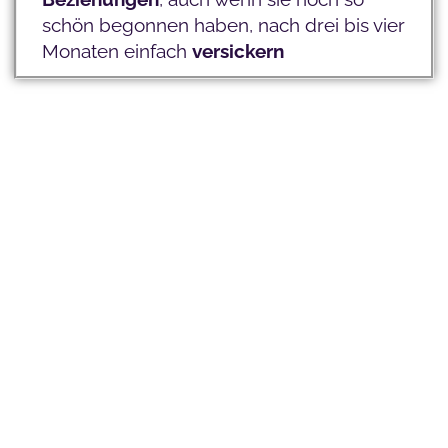
schön begonnen haben, nach drei bis vier
Monaten einfach
versickern
Niemand hat dir jemals
gezeigt, was du brauchst,
um eine glückliche und
erfüllende Beziehung
aufzubauen