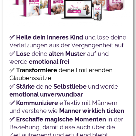
✅ Heile dein inneres Kind
und löse deine
Verletzungen aus der Vergangenheit auf
✅ Löse
deine
alten Muster
auf und
werde
emotional frei
✅
T
ransformiere
deine limitierenden
Glaubenssätze
✅ Stärke
deine
Selbstliebe
und werde
emotional unverwundbar
✅ Kommuniziere
effektiv mit
Männern
und verstehe wie
Männer wirklich ticken
✅ Erschaffe magische Momenten
in der
Beziehung, damit diese auch über die
Zeit aufregend und erfüllend bleibt.