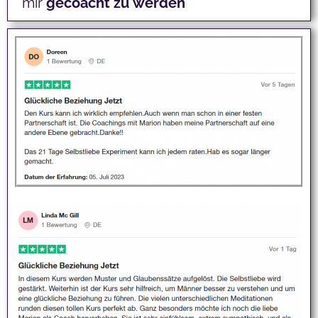
mir
gecoacht
zu
werden