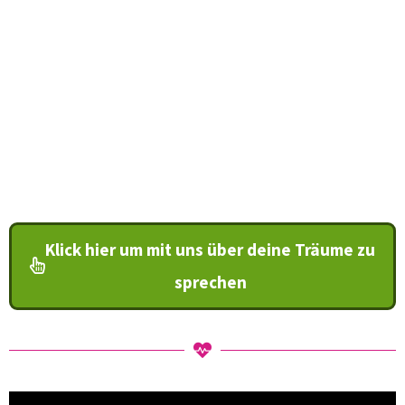
entfesselst
, dich von Schmerz und
Enttäuschung verabschiedest und
endlich
die
erfüllende
Liebe
manifestierst
, die du
verdienst
Klick hier um mit uns über deine Träume zu
sprechen