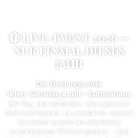
🔴 LIVE-EVENT 2026 —
NUR EINMAL DIESES
JAHR
Der Bindungscode
Wien, Samstag 4.Juli – Europahaus
Ein Tag, der verändert, wie Liebe für
dich funktioniert. Du verstehst, warum
du immer wieder an emotional
unverfügbare Männer gerätst – und