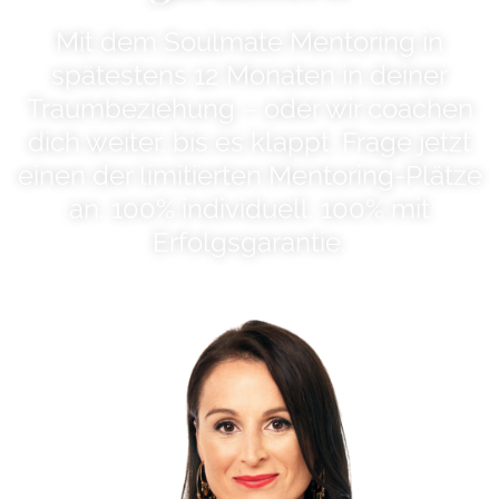
Mit dem Soulmate Mentoring in
spätestens 12 Monaten in deiner
Traumbeziehung – oder wir coachen
dich weiter, bis es klappt. Frage jetzt
einen der limitierten Mentoring-Plätze
an. ​100% individuell. 100% mit
Erfolgsgarantie.