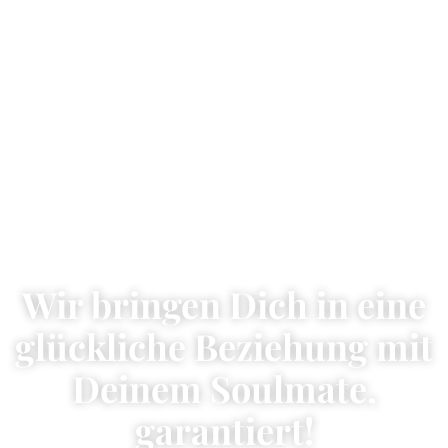
Wir bringen Dich in eine
glückliche Beziehung mit
Deinem Soulmate,
garantiert!