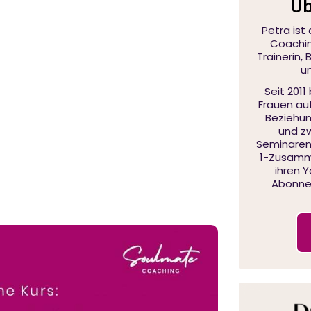
Üb
Petra ist
Coaching
Trainerin,
u
Seit 2011
Frauen au
Beziehu
und zw
Seminaren,
1-Zusamme
ihren 
Abonnen