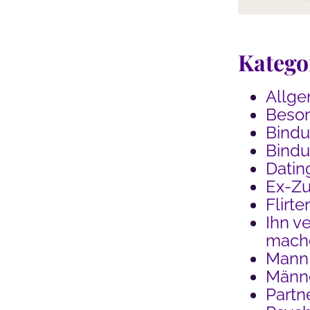
Katego
Allge
Beson
Bind
Bindu
Datin
Ex-Z
Flirte
Ihn ve
mach
Mann
Männe
Partn