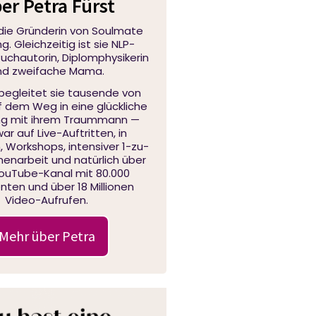
er Petra Fürst
 die Gründerin von Soulmate
. Gleichzeitig ist sie NLP-
 Buchautorin, Diplomphysikerin
nd zweifache Mama.
 begleitet sie tausende von
f dem Weg in eine glückliche
ng mit ihrem Traummann —
ar auf Live-Auftritten, in
 Workshops, intensiver 1-zu-
narbeit und natürlich über
YouTube-Kanal mit 80.000
ten und über 18 Millionen
Video-Aufrufen.
Mehr über Petra