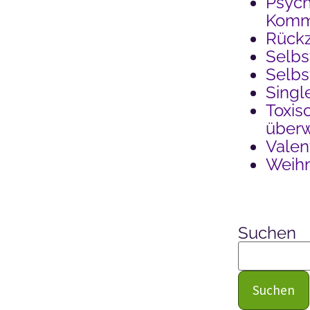
Psych
Kommu
Rück
Selbs
Selb
Singl
Toxis
über
Valen
Weih
Suchen
Suchen