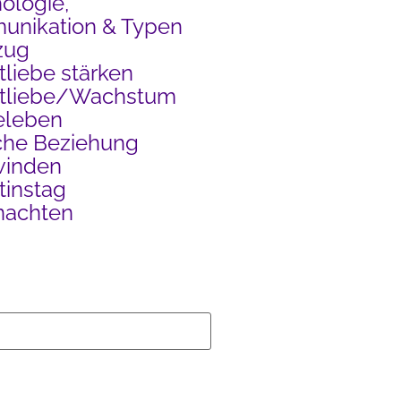
ologie,
nikation & Typen
zug
tliebe stärken
stliebe/Wachstum
eleben
che Beziehung
winden
tinstag
nachten