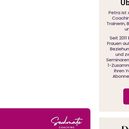
Üb
Petra ist
Coaching
Trainerin,
u
Seit 2011
Frauen au
Beziehu
und zw
Seminaren,
1-Zusamme
ihren 
Abonnen