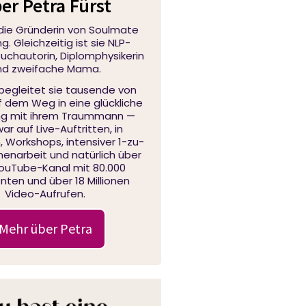
er Petra Fürst
 die Gründerin von Soulmate
. Gleichzeitig ist sie NLP-
 Buchautorin, Diplomphysikerin
nd zweifache Mama.
 begleitet sie tausende von
f dem Weg in eine glückliche
ng mit ihrem Traummann —
ar auf Live-Auftritten, in
 Workshops, intensiver 1-zu-
narbeit und natürlich über
YouTube-Kanal mit 80.000
ten und über 18 Millionen
Video-Aufrufen.
Mehr über Petra