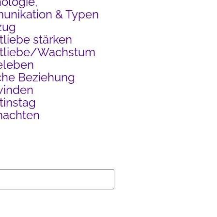
ologie,
nikation & Typen
zug
tliebe stärken
stliebe/Wachstum
eleben
che Beziehung
winden
tinstag
nachten