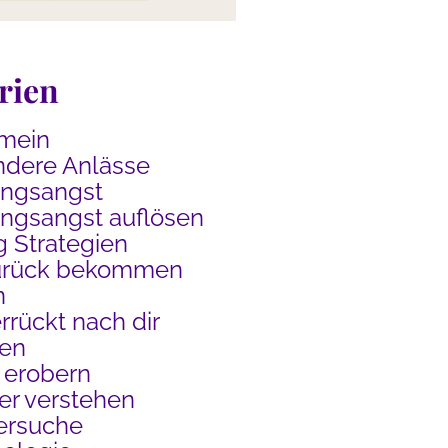
rien
mein
dere Anlässe
ungsangst
ngsangst auflösen
g Strategien
urück bekommen
n
rrückt nach dir
en
 erobern
r verstehen
ersuche