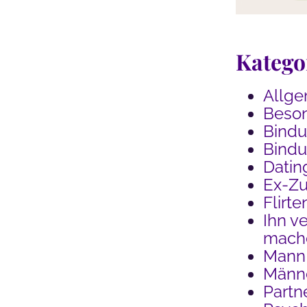
Katego
Allge
Beson
Bind
Bindu
Datin
Ex-Z
Flirte
Ihn ve
mach
Mann
Männe
Partn