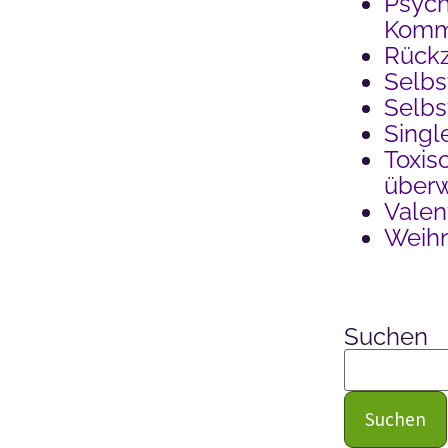
Psych
Kommu
Rück
Selbs
Selb
Singl
Toxis
über
Valen
Weih
Suchen
Suchen