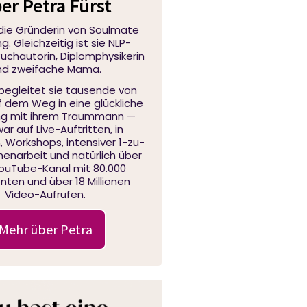
er Petra Fürst
 die Gründerin von Soulmate
. Gleichzeitig ist sie NLP-
 Buchautorin, Diplomphysikerin
nd zweifache Mama.
 begleitet sie tausende von
f dem Weg in eine glückliche
ng mit ihrem Traummann —
ar auf Live-Auftritten, in
 Workshops, intensiver 1-zu-
narbeit und natürlich über
YouTube-Kanal mit 80.000
ten und über 18 Millionen
Video-Aufrufen.
Mehr über Petra