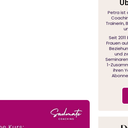
Üb
Petra ist
Coaching
Trainerin,
u
Seit 2011
Frauen au
Beziehu
und zw
Seminaren,
1-Zusamme
ihren 
Abonnen