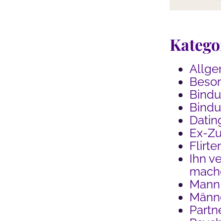
Katego
Allge
Beson
Bind
Bindu
Datin
Ex-Z
Flirte
Ihn ve
mach
Mann
Männe
Partn