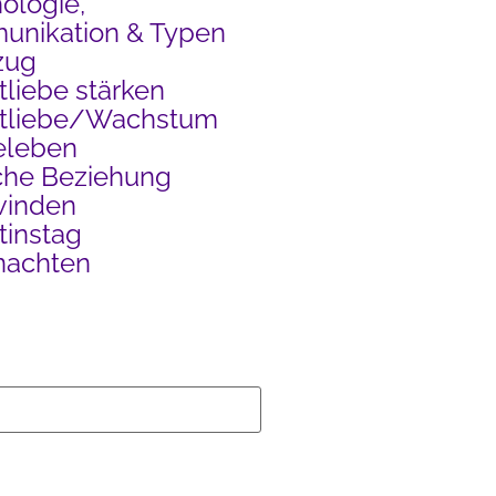
ologie,
nikation & Typen
zug
tliebe stärken
stliebe/Wachstum
eleben
che Beziehung
winden
tinstag
nachten