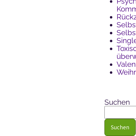
Psych
Kommu
Rück
Selbs
Selb
Singl
Toxis
über
Valen
Weih
Suchen
Suchen