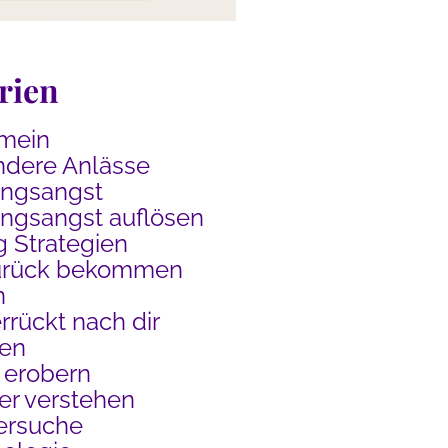
rien
mein
dere Anlässe
ungsangst
ngsangst auflösen
g Strategien
urück bekommen
n
rrückt nach dir
en
 erobern
r verstehen
ersuche