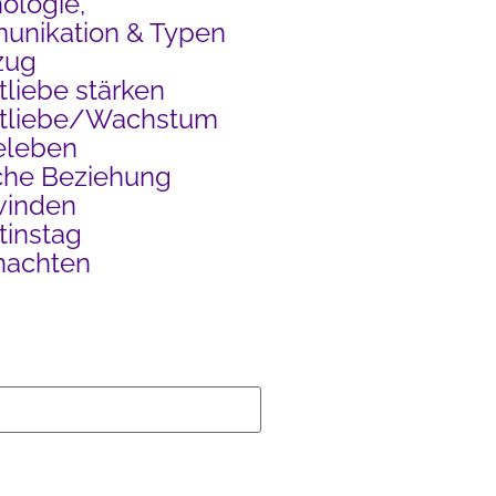
ologie,
nikation & Typen
zug
tliebe stärken
stliebe/Wachstum
eleben
che Beziehung
winden
tinstag
nachten