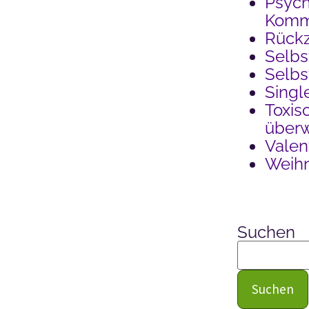
Psych
Kommu
Rück
Selbs
Selb
Singl
Toxis
über
Valen
Weih
Suchen
Suchen