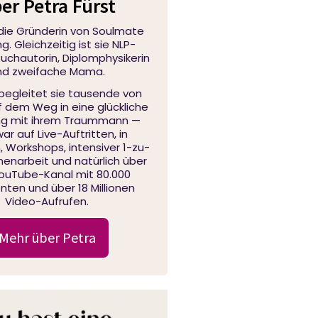
er Petra Fürst
 die Gründerin von Soulmate
. Gleichzeitig ist sie NLP-
 Buchautorin, Diplomphysikerin
nd zweifache Mama.
 begleitet sie tausende von
f dem Weg in eine glückliche
ng mit ihrem Traummann —
ar auf Live-Auftritten, in
 Workshops, intensiver 1-zu-
narbeit und natürlich über
YouTube-Kanal mit 80.000
ten und über 18 Millionen
Video-Aufrufen.
Mehr über Petra