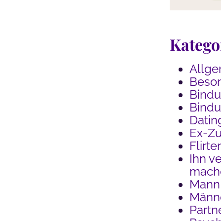
Katego
Allge
Beson
Bind
Bindu
Datin
Ex-Z
Flirte
Ihn ve
mach
Mann
Männe
Partn