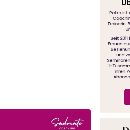
Üb
Petra ist
Coaching
Trainerin,
u
Seit 2011
Frauen au
Beziehu
und zw
Seminaren,
1-Zusamme
ihren 
Abonnen