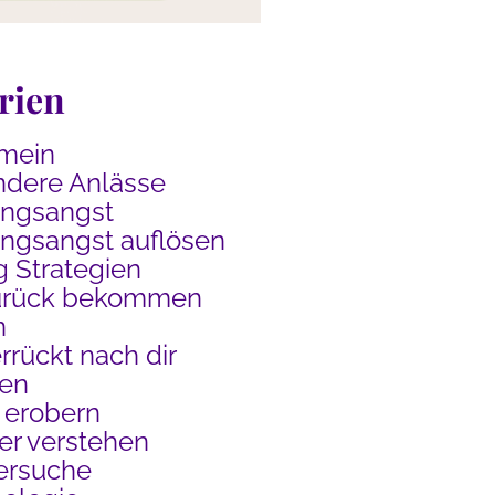
rien
mein
dere Anlässe
ungsangst
ngsangst auflösen
g Strategien
urück bekommen
n
rrückt nach dir
en
 erobern
r verstehen
ersuche