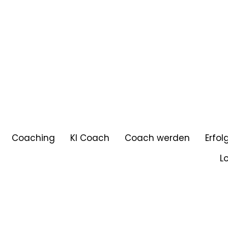
Coaching
KI Coach
Coach werden
Erfol
L