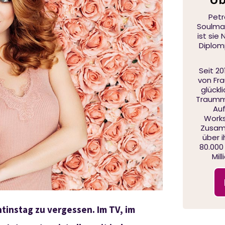
Petr
Soulmat
ist sie
Diplom
Seit 20
von Fr
glückl
Traumma
Auf
Works
Zusam
über 
80.000
Mil
tinstag zu vergessen. Im TV, im