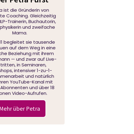
a ist die Gründerin von
e Coaching. Gleichzeitig
 NLP-Trainerin, Buchautorin,
physikerin und zweifache
Mama.
11 begleitet sie tausende
auen auf dem Weg in eine
iche Beziehung mit ihrem
nn — und zwar auf Live-
tritten, in Seminaren,
hops, intensiver 1-zu-1-
menarbeit und natürlich
ihren YouTube-Kanal mit
 Abonnenten und über 18
lionen Video-Aufrufen.
Mehr über Petra