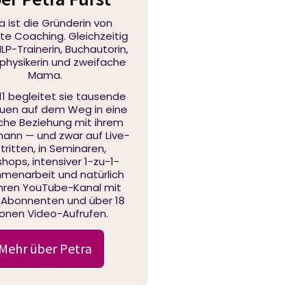
a ist die Gründerin von
e Coaching. Gleichzeitig
 NLP-Trainerin, Buchautorin,
physikerin und zweifache
Mama.
11 begleitet sie tausende
auen auf dem Weg in eine
iche Beziehung mit ihrem
nn — und zwar auf Live-
tritten, in Seminaren,
hops, intensiver 1-zu-1-
menarbeit und natürlich
ihren YouTube-Kanal mit
 Abonnenten und über 18
lionen Video-Aufrufen.
Mehr über Petra