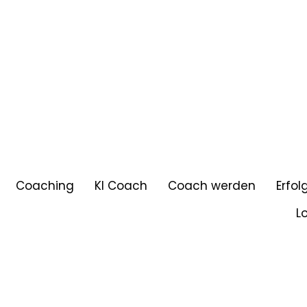
Coaching
KI Coach
Coach werden
Erfol
L