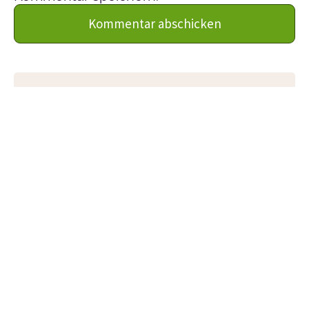
Über Petra Fürst
Petra ist die Gründerin von Soulmate Coaching.
Gleichzeitig ist sie NLP-Trainerin, Buchautorin,
Diplomphysikerin und zweifache Mama.
Seit 2011 begleitet sie tausende von Frauen auf