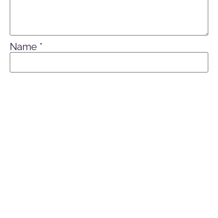
Name
*
E-Mail-Adresse
*
Website
Name, E-Mail-Adresse und Website in
diesem Browser für meinen nächsten
Kommentar speichern.