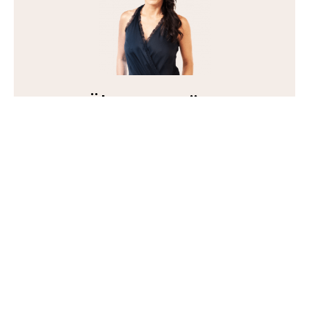
Über Petra Fürst
Petra ist die Gründerin von Soulmate Coaching.
Gleichzeitig ist sie NLP-Trainerin, Buchautorin,
Diplomphysikerin und zweifache Mama.
Seit 2011 begleitet sie tausende von Frauen auf
dem Weg in eine glückliche Beziehung mit ihrem
Traummann — und zwar auf Live-Auftritten, in
Seminaren, Workshops, intensiver 1-zu-1-
Zusammenarbeit und natürlich über ihren
YouTube-Kanal mit 80.000 Abonnenten und
über 18 Millionen Video-Aufrufen.
Mehr über Petra