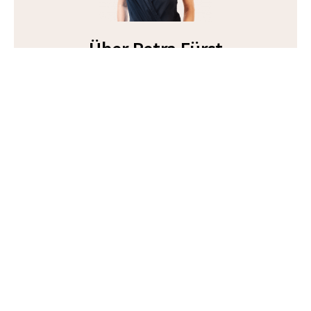
Über Petra Fürst
Petra ist die Gründerin von Soulmate Coaching.
Gleichzeitig ist sie NLP-Trainerin, Buchautorin,
Diplomphysikerin und zweifache Mama.
Seit 2011 begleitet sie tausende von Frauen auf
dem Weg in eine glückliche Beziehung mit ihrem
Traummann — und zwar auf Live-Auftritten, in
Seminaren, Workshops, intensiver 1-zu-1-
Zusammenarbeit und natürlich über ihren
YouTube-Kanal mit 80.000 Abonnenten und
über 18 Millionen Video-Aufrufen.
Mehr über Petra