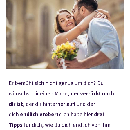
Er bemüht sich nicht genug um dich? Du
wünschst dir einen Mann,
der verrückt nach
dir ist
, der dir hinterherläuft und der
dich
endlich erobert?
Ich habe hier
drei
Tipps
für dich, wie du dich endlich von ihm