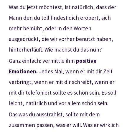
Was du jetzt möchtest, ist natürlich, dass der
Mann den du toll findest dich erobert, sich
mehr bemüht, oder in den Worten
ausgedrückt, die wir vorher benutzt haben,
hinterherläuft. Wie machst du das nun?
Ganz einfach: vermittle ihm
positive
Emotionen.
Jedes Mal, wenn er mit dir Zeit
verbringt, wenn er mit dir schreibt, wenn er
mit dir telefoniert sollte es schön sein. Es soll
leicht, natürlich und vor allem schön sein.
Das was du ausstrahlst, sollte mit dem
zusammen passen, was er will. Was er wirklich