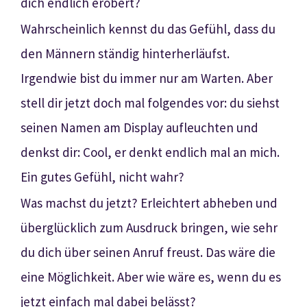
dich endlich erobert?
Wahrscheinlich kennst du das Gefühl, dass du
den Männern ständig hinterherläufst.
Irgendwie bist du immer nur am Warten. Aber
stell dir jetzt doch mal folgendes vor: du siehst
seinen Namen am Display aufleuchten und
denkst dir: Cool, er denkt endlich mal an mich.
Ein gutes Gefühl, nicht wahr?
Was machst du jetzt? Erleichtert abheben und
überglücklich zum Ausdruck bringen, wie sehr
du dich über seinen Anruf freust. Das wäre die
eine Möglichkeit. Aber wie wäre es, wenn du es
jetzt einfach mal dabei belässt?