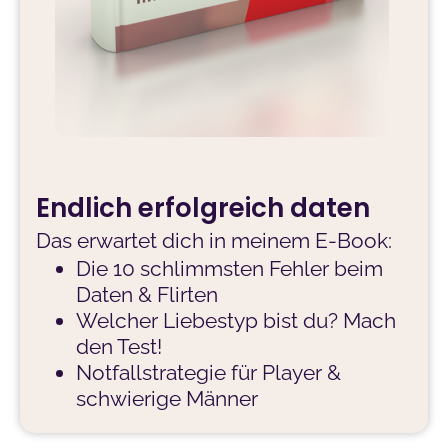
Endlich erfolgreich daten
Das erwartet dich in meinem E-Book:
Die 10 schlimmsten Fehler beim
Daten & Flirten
Welcher Liebestyp bist du? Mach
den Test!
Notfallstrategie für Player &
schwierige Männer