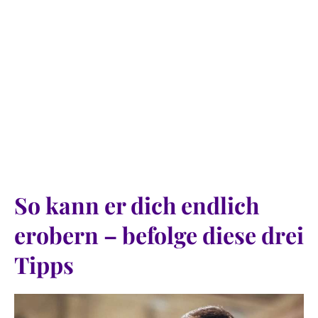
So kann er dich endlich
erobern – befolge diese drei
Tipps