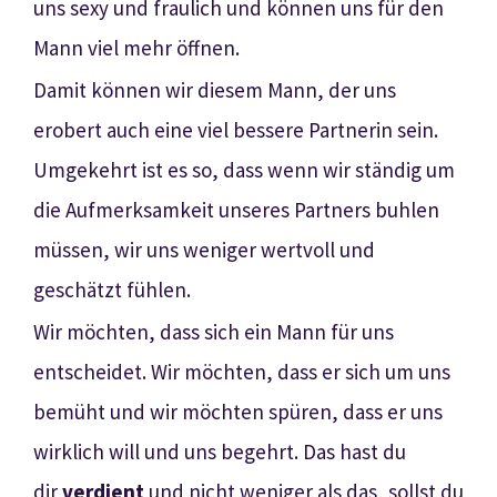
uns sexy und fraulich und können uns für den
Mann viel mehr öffnen.
Damit können wir diesem Mann, der uns
erobert auch eine viel bessere Partnerin sein.
Umgekehrt ist es so, dass wenn wir ständig um
die Aufmerksamkeit unseres Partners buhlen
müssen, wir uns weniger wertvoll und
geschätzt fühlen.
Wir möchten, dass sich ein Mann für uns
entscheidet. Wir möchten, dass er sich um uns
bemüht und wir möchten spüren, dass er uns
wirklich will und uns begehrt. Das hast du
dir
verdient
und nicht weniger als das, sollst du