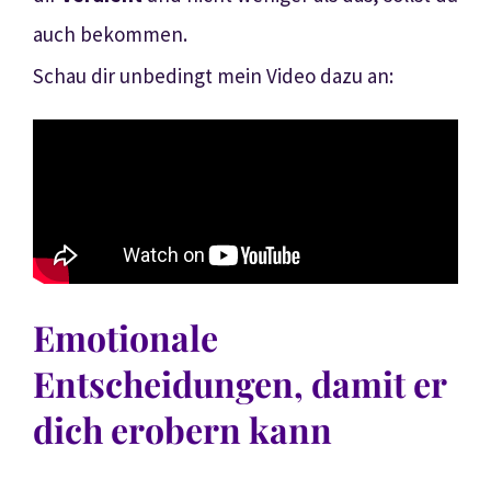
auch bekommen.
Schau dir unbedingt mein Video dazu an:
Emotionale
Entscheidungen, damit er
dich erobern kann